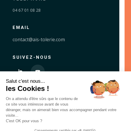
04 67 01 08 28
EMAIL
contact@ais-tolerie.com
SUIVEZ-NOUS
Salut c'est nous...
les Cookies !
Mentions légales
On a attendu d'être sûrs que le contenu de
ce site vous intéresse avant de vous
déranger, mais on aimerait bien vous accompagner pendant votre
visite...
C'est OK pour vous ?
© 2026 AIS Atelier Industriel du Sud
Consentements certifiés par